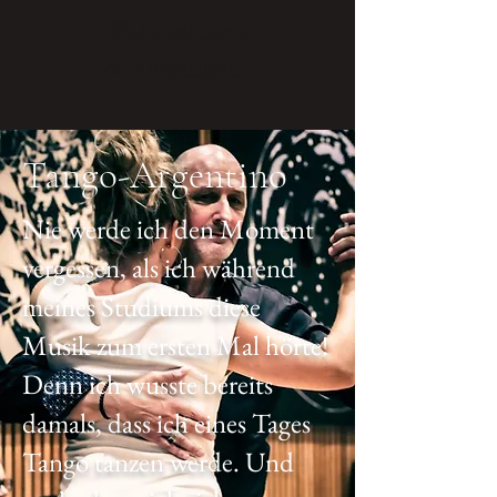
Wahrnehmen
& Verbinden
Tango-Argentino
Nie werde ich den Moment
vergessen, als ich während
meines Studiums diese
Musik zum ersten Mal hörte!
Denn ich wusste bereits
damals, dass ich eines Tages
Tango tanzen werde. Und